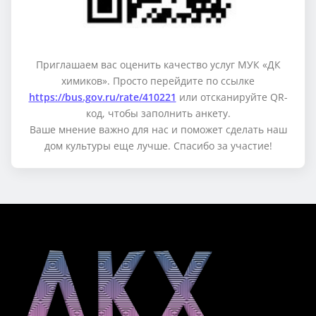
Приглашаем вас оценить качество услуг МУК «ДК
химиков». Просто перейдите по ссылке
https://bus.gov.ru/rate/410221
или отсканируйте QR-
код, чтобы заполнить анкету.
Ваше мнение важно для нас и поможет сделать наш
дом культуры еще лучше. Спасибо за участие!