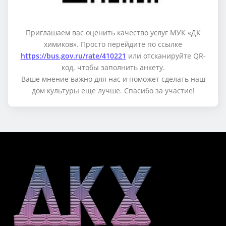
Приглашаем вас оценить качество услуг МУК «ДК
химиков». Просто перейдите по ссылке
https://bus.gov.ru/rate/410221
или отсканируйте QR-
код, чтобы заполнить анкету.
Ваше мнение важно для нас и поможет сделать наш
дом культуры еще лучше. Спасибо за участие!