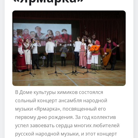
В Доме культуры химиков состоялся
сольный концерт ансамбля народной
музыки «Ярмарка», посвященный его
первому дню рождения. За год коллектив
успел завоевать сердца многих любителей
русской народной музыки, и этот концерт