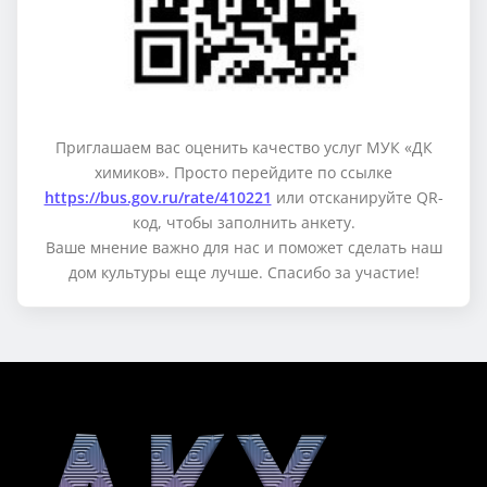
Приглашаем вас оценить качество услуг МУК «ДК
химиков». Просто перейдите по ссылке
https://bus.gov.ru/rate/410221
или отсканируйте QR-
код, чтобы заполнить анкету.
Ваше мнение важно для нас и поможет сделать наш
дом культуры еще лучше. Спасибо за участие!