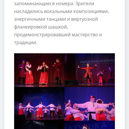
запоминающиеся номера. Зрители
насладились вокальными композициями,
энергичными танцами и виртуозной
фланкировкой шашкой,
продемонстрировавшей мастерство и
традиции.