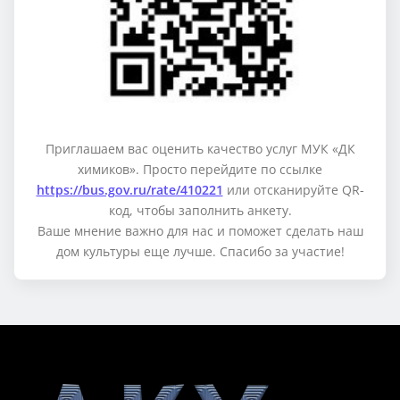
Приглашаем вас оценить качество услуг МУК «ДК
химиков». Просто перейдите по ссылке
https://bus.gov.ru/rate/410221
или отсканируйте QR-
код, чтобы заполнить анкету.
Ваше мнение важно для нас и поможет сделать наш
дом культуры еще лучше. Спасибо за участие!