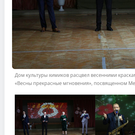
Дом культуры химиков расцвел весенними краска
«Весны прекрасные мгновения», посвященном М