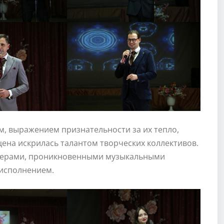
ам, выражением признательности за их тепло,
цена искрилась талантом творческих коллективов.
мерами, проникновенными музыкальными
исполнением.