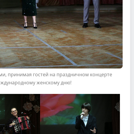
ми, принимая гостей на праздничном концерте
еждународному женскому дню!