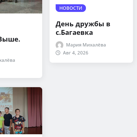
НОВОСТИ
День дружбы в
с.Багаевка
 Выше.
Мария Михалёва
Авг 4, 2026
халёва