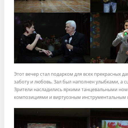
Этот вечер стал подарком для всех прекрасных д
заботу и любовь. Зал был наполнен улыбками, а с
Зрители насладились яркими танцевальными но
композициями и виртуозным инструментальным 