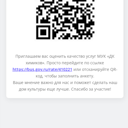
Приглашаем вас оценить качество услуг МУК «ДК
химиков». Просто перейдите по ссылке
https://bus.gov.ru/rate/410221
или отсканируйте QR-
код, чтобы заполнить анкету.
Ваше мнение важно для нас и поможет сделать наш
дом культуры еще лучше. Спасибо за участие!