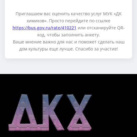
Приглашаем вас оценить качество услуг МУК «ДК
химиков». Просто перейдите по ссылке
https://bus.gov.ru/rate/410221
или отсканируйте QR-
код, чтобы заполнить анкету.
Ваше мнение важно для нас и поможет сделать наш
дом культуры еще лучше. Спасибо за участие!