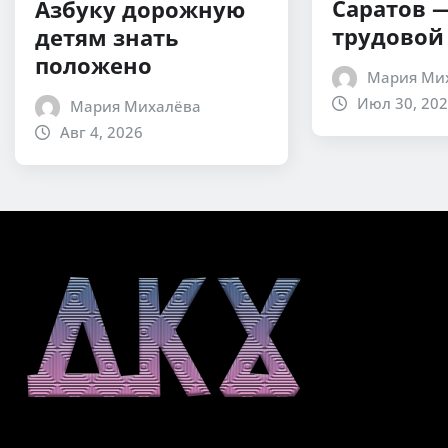
Саратов 
Азбуку дорожную
трудовой
детям знать
положено
Мария Ми
Июл 30, 20
Мария Михалёва
Авг 4, 2026