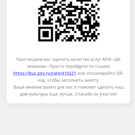
Приглашаем вас оценить качество услуг МУК «ДК
химиков». Просто перейдите по ссылке
https://bus.gov.ru/rate/410221
или отсканируйте QR-
код, чтобы заполнить анкету.
Ваше мнение важно для нас и поможет сделать наш
дом культуры еще лучше. Спасибо за участие!