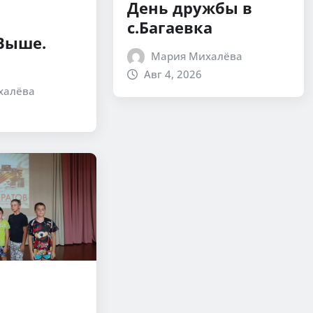
День дружбы в
с.Багаевка
 Выше.
Мария Михалёва
Авг 4, 2026
халёва