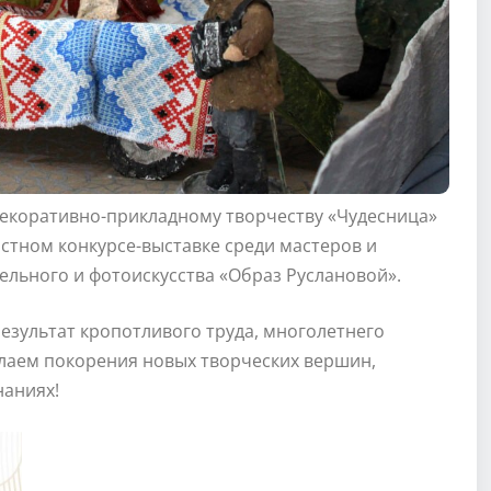
декоративно-прикладному творчеству «Чудесница»
астном конкурсе-выставке среди мастеров и
ельного и фотоискусства «Образ Руслановой».
результат кропотливого труда, многолетнего
елаем покорения новых творческих вершин,
наниях!