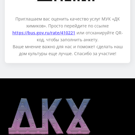
Приглашаем вас оценить качество услуг МУК «ДК
химиков». Просто перейдите по ссылке
https://bus.gov.ru/rate/410221
или отсканируйте QR-
код, чтобы заполнить анкету.
Ваше мнение важно для нас и поможет сделать наш
дом культуры еще лучше. Спасибо за участие!