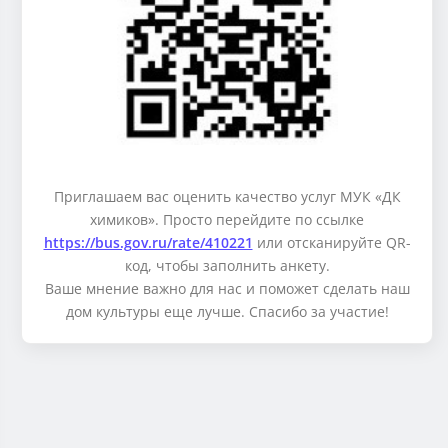
Приглашаем вас оценить качество услуг МУК «ДК
химиков». Просто перейдите по ссылке
https://bus.gov.ru/rate/410221
или отсканируйте QR-
код, чтобы заполнить анкету.
Ваше мнение важно для нас и поможет сделать наш
дом культуры еще лучше. Спасибо за участие!