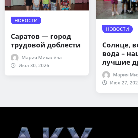
НОВОСТИ
НОВОСТИ
Саратов — город
трудовой доблести
Солнце, в
вода – н
Мария Михалёва
лучшие д
Июл 30, 2026
Мария Ми
Июл 27, 20