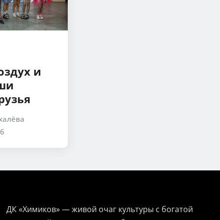
оздух и
аши
рузья
халёва
26
ДК «Химиков» — живой очаг культуры с богатой