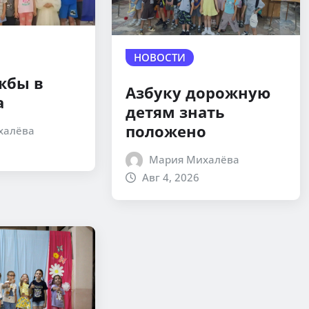
НОВОСТИ
жбы в
Азбуку дорожную
а
детям знать
положено
халёва
Мария Михалёва
Авг 4, 2026