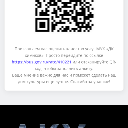
Приглашаем вас оценить качество услуг МУК «ДК
химиков». Просто перейдите по ссылке
https://bus.gov.ru/rate/410221
или отсканируйте QR-
код, чтобы заполнить анкету.
Ваше мнение важно для нас и поможет сделать наш
дом культуры еще лучше. Спасибо за участие!