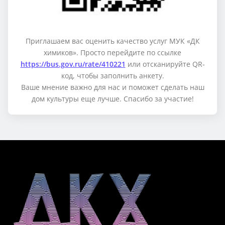
Приглашаем вас оценить качество услуг МУК «ДК
химиков». Просто перейдите по ссылке
https://bus.gov.ru/rate/410221
или отсканируйте QR-
код, чтобы заполнить анкету.
Ваше мнение важно для нас и поможет сделать наш
дом культуры еще лучше. Спасибо за участие!