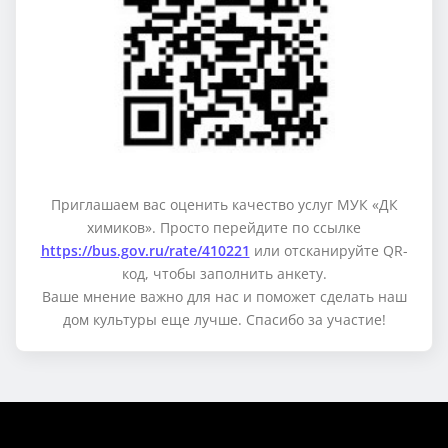
Приглашаем вас оценить качество услуг МУК «ДК
химиков». Просто перейдите по ссылке
https://bus.gov.ru/rate/410221
или отсканируйте QR-
код, чтобы заполнить анкету.
Ваше мнение важно для нас и поможет сделать наш
дом культуры еще лучше. Спасибо за участие!