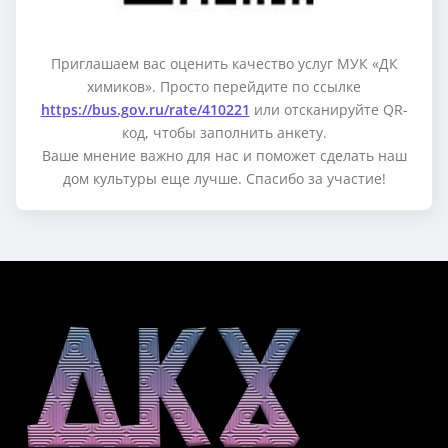
Приглашаем вас оценить качество услуг МУК «ДК
химиков». Просто перейдите по ссылке
https://bus.gov.ru/rate/410221
или отсканируйте QR-
код, чтобы заполнить анкету.
Ваше мнение важно для нас и поможет сделать наш
дом культуры еще лучше. Спасибо за участие!