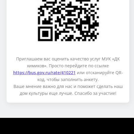
Приглашаем вас оценить качество услуг МУК «ДК
химиков». Просто перейдите по ссылке
https://bus.gov.ru/rate/410221
или отсканируйте QR-
код, чтобы заполнить анкету.
Ваше мнение важно для нас и поможет сделать наш
дом культуры еще лучше. Спасибо за участие!