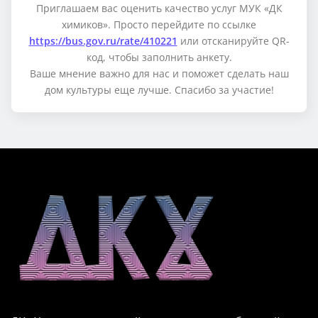
Приглашаем вас оценить качество услуг МУК «ДК
химиков». Просто перейдите по ссылке
https://bus.gov.ru/rate/410221
или отсканируйте QR-
код, чтобы заполнить анкету.
Ваше мнение важно для нас и поможет сделать наш
дом культуры еще лучше. Спасибо за участие!