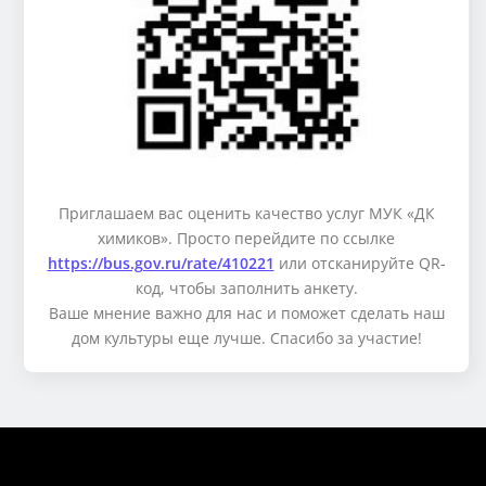
Приглашаем вас оценить качество услуг МУК «ДК
химиков». Просто перейдите по ссылке
https://bus.gov.ru/rate/410221
или отсканируйте QR-
код, чтобы заполнить анкету.
Ваше мнение важно для нас и поможет сделать наш
дом культуры еще лучше. Спасибо за участие!