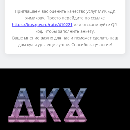
Приглашаем вас оценить качество услуг МУК «ДК
химиков». Просто перейдите по ссылке
https://bus.gov.ru/rate/410221
или отсканируйте QR-
код, чтобы заполнить анкету.
Ваше мнение важно для нас и поможет сделать наш
дом культуры еще лучше. Спасибо за участие!