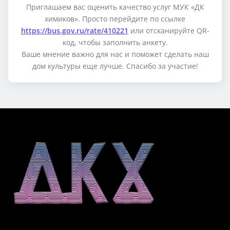
Приглашаем вас оценить качество услуг МУК «ДК
химиков». Просто перейдите по ссылке
https://bus.gov.ru/rate/410221
или отсканируйте QR-
код, чтобы заполнить анкету.
Ваше мнение важно для нас и поможет сделать наш
дом культуры еще лучше. Спасибо за участие!