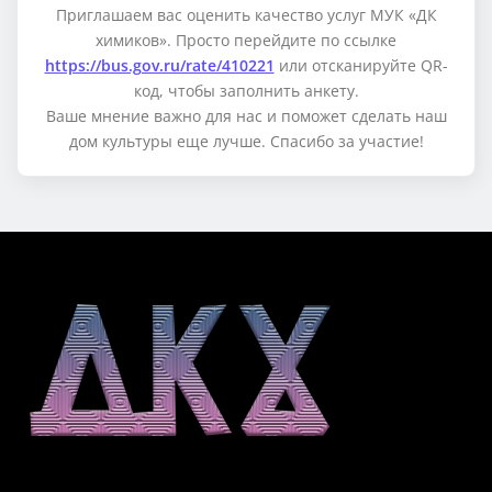
Приглашаем вас оценить качество услуг МУК «ДК
химиков». Просто перейдите по ссылке
https://bus.gov.ru/rate/410221
или отсканируйте QR-
код, чтобы заполнить анкету.
Ваше мнение важно для нас и поможет сделать наш
дом культуры еще лучше. Спасибо за участие!