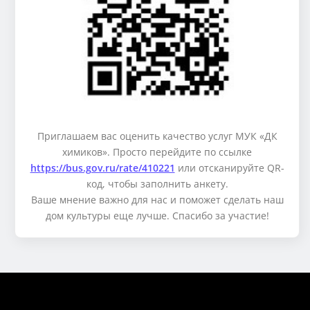
Приглашаем вас оценить качество услуг МУК «ДК
химиков». Просто перейдите по ссылке
https://bus.gov.ru/rate/410221
или отсканируйте QR-
код, чтобы заполнить анкету.
Ваше мнение важно для нас и поможет сделать наш
дом культуры еще лучше. Спасибо за участие!