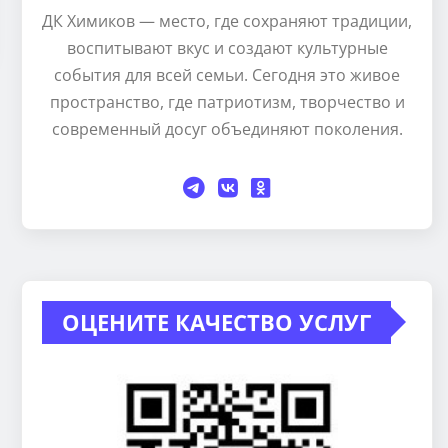
ДК Химиков — место, где сохраняют традиции,
воспитывают вкус и создают культурные
события для всей семьи. Сегодня это живое
пространство, где патриотизм, творчество и
современный досуг объединяют поколения.
ОЦЕНИТЕ КАЧЕСТВО УСЛУГ
Кружок декоративно-
Кружок деко
прикладного искусства
прикладного 
«Волшебная бумага»
«Мастер