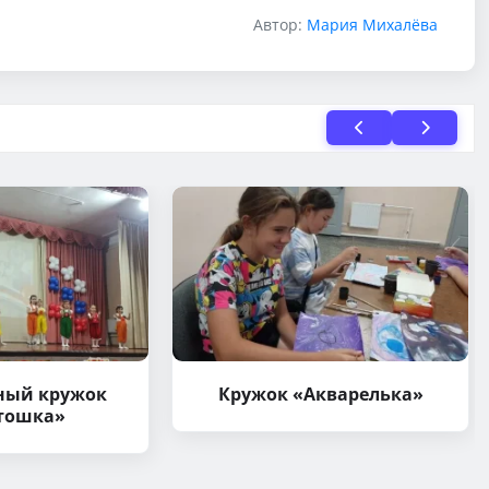
Автор:
Мария Михалёва
ный кружок
Кружок «Акварелька»
тошка»