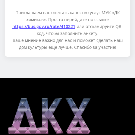
Приглашаем вас оценить качество услуг МУК «ДК
химиков». Просто перейдите по ссылке
https://bus.gov.ru/rate/410221
или отсканируйте QR-
код, чтобы заполнить анкету.
Ваше мнение важно для нас и поможет сделать наш
дом культуры еще лучше. Спасибо за участие!