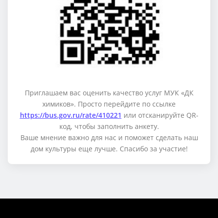
Приглашаем вас оценить качество услуг МУК «ДК
химиков». Просто перейдите по ссылке
https://bus.gov.ru/rate/410221
или отсканируйте QR-
код, чтобы заполнить анкету.
Ваше мнение важно для нас и поможет сделать наш
дом культуры еще лучше. Спасибо за участие!