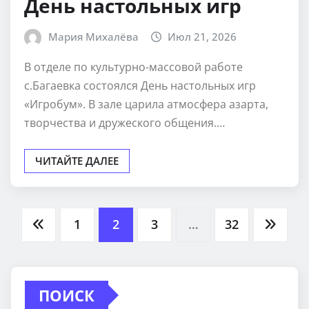
День настольных игр
Мария Михалёва
Июл 21, 2026
В отделе по культурно-массовой работе
с.Багаевка состоялся День настольных игр
«Игробум». В зале царила атмосфера азарта,
творчества и дружеского общения.…
ЧИТАЙТЕ ДАЛЕЕ
Пагинация
1
2
3
…
32
записей
ПОИСК