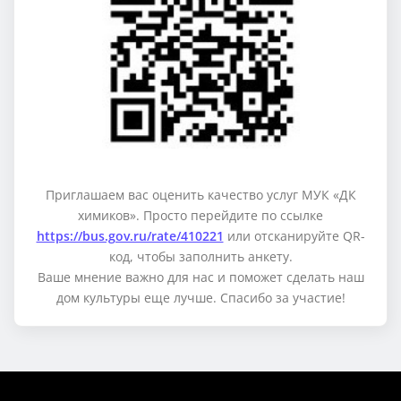
Приглашаем вас оценить качество услуг МУК «ДК
химиков». Просто перейдите по ссылке
https://bus.gov.ru/rate/410221
или отсканируйте QR-
код, чтобы заполнить анкету.
Ваше мнение важно для нас и поможет сделать наш
дом культуры еще лучше. Спасибо за участие!