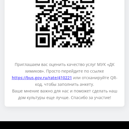
Приглашаем вас оценить качество услуг МУК «ДК
химиков». Просто перейдите по ссылке
https://bus.gov.ru/rate/410221
или отсканируйте QR-
код, чтобы заполнить анкету.
Ваше мнение важно для нас и поможет сделать наш
дом культуры еще лучше. Спасибо за участие!