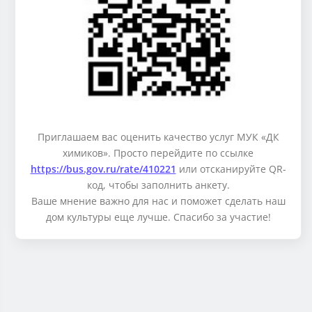
Приглашаем вас оценить качество услуг МУК «ДК
химиков». Просто перейдите по ссылке
https://bus.gov.ru/rate/410221
или отсканируйте QR-
код, чтобы заполнить анкету.
Ваше мнение важно для нас и поможет сделать наш
дом культуры еще лучше. Спасибо за участие!