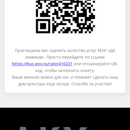
Приглашаем вас оценить качество услуг МУК «ДК
химиков». Просто перейдите по ссылке
https://bus.gov.ru/rate/410221
или отсканируйте QR-
код, чтобы заполнить анкету.
Ваше мнение важно для нас и поможет сделать наш
дом культуры еще лучше. Спасибо за участие!