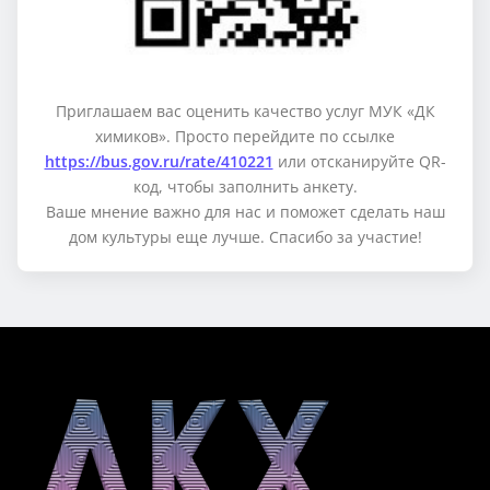
Приглашаем вас оценить качество услуг МУК «ДК
химиков». Просто перейдите по ссылке
https://bus.gov.ru/rate/410221
или отсканируйте QR-
код, чтобы заполнить анкету.
Ваше мнение важно для нас и поможет сделать наш
дом культуры еще лучше. Спасибо за участие!