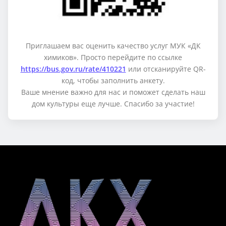
Приглашаем вас оценить качество услуг МУК «ДК
химиков». Просто перейдите по ссылке
https://bus.gov.ru/rate/410221
или отсканируйте QR-
код, чтобы заполнить анкету.
Ваше мнение важно для нас и поможет сделать наш
дом культуры еще лучше. Спасибо за участие!