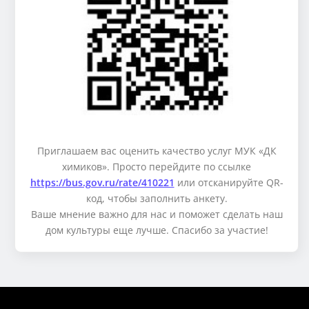
Приглашаем вас оценить качество услуг МУК «ДК
химиков». Просто перейдите по ссылке
https://bus.gov.ru/rate/410221
или отсканируйте QR-
код, чтобы заполнить анкету.
Ваше мнение важно для нас и поможет сделать наш
дом культуры еще лучше. Спасибо за участие!