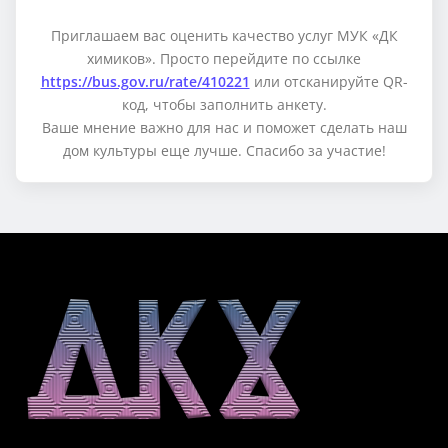
Приглашаем вас оценить качество услуг МУК «ДК
химиков». Просто перейдите по ссылке
https://bus.gov.ru/rate/410221
или отсканируйте QR-
код, чтобы заполнить анкету.
Ваше мнение важно для нас и поможет сделать наш
дом культуры еще лучше. Спасибо за участие!