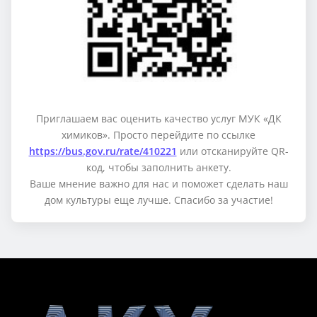
Приглашаем вас оценить качество услуг МУК «ДК
химиков». Просто перейдите по ссылке
https://bus.gov.ru/rate/410221
или отсканируйте QR-
код, чтобы заполнить анкету.
Ваше мнение важно для нас и поможет сделать наш
дом культуры еще лучше. Спасибо за участие!