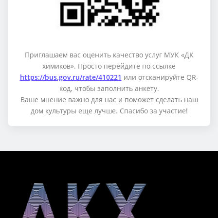
Приглашаем вас оценить качество услуг МУК «ДК
химиков». Просто перейдите по ссылке
https://bus.gov.ru/rate/410221
или отсканируйте QR-
код, чтобы заполнить анкету.
Ваше мнение важно для нас и поможет сделать наш
дом культуры еще лучше. Спасибо за участие!